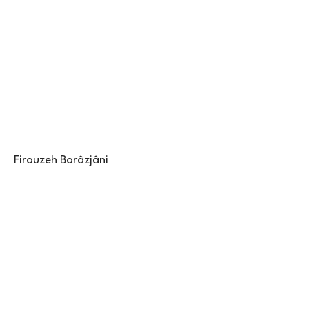
Firouzeh Borâzjâni