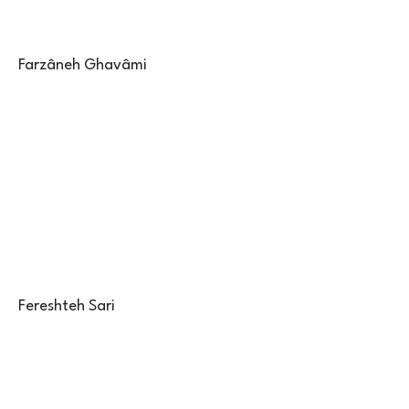
Farzâneh Ghavâmi
Fereshteh Sari