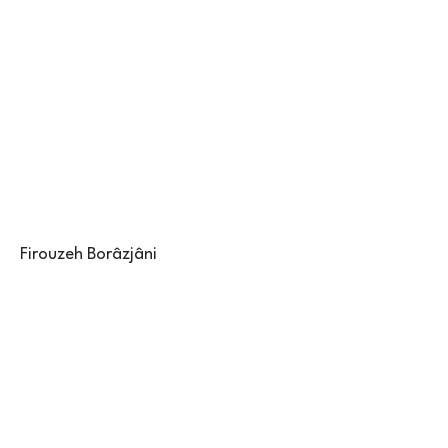
Firouzeh Borâzjâni