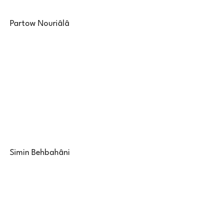
Partow Nouriâlâ
Simin Behbahâni