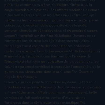
publicités et même des pièces de théâtre. Grâce à lui, la
magie opérait sur le plateau. Ses efforts rendaient les armes
à feu réalistes à l’écran, et les effets de ces “tirs” étaient
visibles sur les personnages. Il pouvait faire en sorte que les
canons, qui crachaient de la poussière et de la paille,
semblent chargés de véritables obus et de poudre à canon.
Lorsqu’il travaillait sur des films historiques, Suvorov ne se
contentait pas de créer des explosions spectaculaires, il
tenait également compte des circonstances historiques
réelles. Par exemple, lors du tournage du film Bohdan-Zynovii
Khmelnytskyi, il rappelait constamment que l’époque de
Khmelnytskyi était celle de l’utilisation de la poudre noire. Son
talent a également contribué à reproduire l’atmosphère de la
guerre russo-ukrainienne dans la mini-série The Guard et
dans le film Cyborgs.
Suvorov a mis au point le “brouillard mystique” (et créer un
brouillard qui ne ressemble pas à de la fumée de feu de camp
est une tâche assez difficile pour les pyrotechniciens), brûlé
un village et fait exploser les portes d’une ancienne
forteresse dans le film d’aventures fantastique The