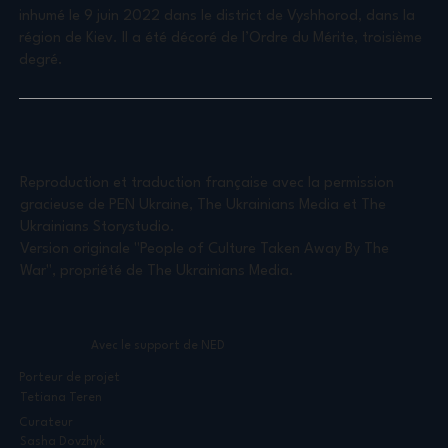
inhumé le 9 juin 2022 dans le district de Vyshhorod, dans la
région de Kiev. Il a été décoré de l’Ordre du Mérite, troisième
degré.
Reproduction et traduction française avec la permission
gracieuse de PEN Ukraine, The Ukrainians Media et The
Ukrainians Storystudio.
Version originale "People of Culture Taken Away By The
War", propriété de The Ukrainians Media.
Avec le support de NED
Porteur de projet
Tetiana Teren
Curateur
Sasha Dovzhyk