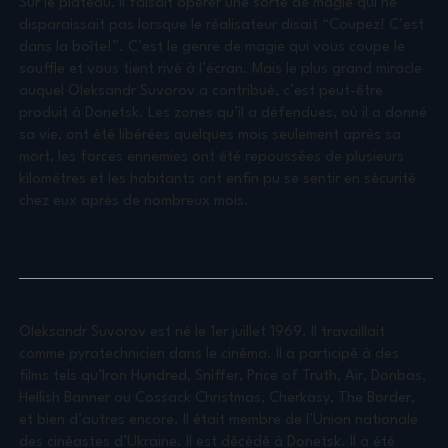
Sur le plateau, il faisait opérer une sorte de magie qui ne
disparaissait pas lorsque le réalisateur disait “Coupez! C’est
dans la boîte!”. C’est le genre de magie qui vous coupe le
souffle et vous tient rivé à l’écran. Mais le plus grand miracle
auquel Oleksandr Suvorov a contribué, c’est peut-être
produit à Donetsk. Les zones qu’il a défendues, où il a donné
sa vie, ont été libérées quelques mois seulement après sa
mort, les forces ennemies ont été repoussées de plusieurs
kilomètres et les habitants ont enfin pu se sentir en sécurité
chez eux après de nombreux mois.
Oleksandr Suvorov est né le 1er juillet 1969. Il travaillait
comme pyrotechnicien dans le cinéma. Il a participé à des
films tels qu’Iron Hundred, Sniffer, Price of Truth, Air, Donbas,
Hellish Banner ou Cossack Christmas, Cherkasy, The Border,
et bien d’autres encore. Il était membre de l’Union nationale
des cinéastes d’Ukraine. Il est décédé à Donetsk. Il a été