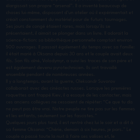
élargissait son propre “arsenal”. Il a inventé beaucoup de
choses lui-même, disposant d’un atelier où il expérimentait et
créait constamment du matériel pour de futurs tournages.
Ses jours de congé étaient rares, mais lorsqu’ils se
présentaient, il aimait se plonger dans un livre. Il adorait la
science-fiction: sa bibliothèque personnelle comptait environ
500 ouvrages. Il passait également du temps avec sa famille:
il était marié à Oksana depuis 30 ans et le couple avait deux
fils. Son fils aîné, Volodymyr, a suivi les traces de son père et
est également devenu pyrotechnicien. Ils ont travaillé
ensemble pendant de nombreuses années.
Il y a longtemps, avant la guerre, Oleksandr Suvorov
collaborait avec des cinéastes russes. Lorsque les premières
roquettes ont frappé Kiev, il a essayé de les contacter, mais
ces anciens collègues ne cessaient de répéter: “Ce que tu dis
ne peut pas être vrai. Notre peuple ne tire pas sur les femmes
et les enfants, seulement sur les fascistes.”
Quelques jours plus tard, il est rentré chez lui le soir et a dit à
sa femme Oksana: “Chérie, demain à six heures, je pars.” Le
couple a passé toute la nuit à faire ses valises et, le