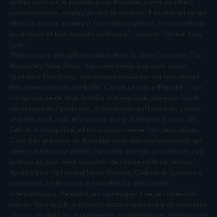
acteur vient sur le plateau pour travailler parmi les effets
pyrotechniques, quelqu’un doit le rassurer. Il expliquait ce qui
allait se passer, comment tout allait exploser, et cela calmait
les acteurs et leur donnait confiance”, raconte l’acteur Yuriy
Dyak.
“Nous avons travaillé ensemble dans la série Cossacks: The
Absolutely False Story. Dans une scène que nous avons
tournée à Khortytsia, une pomme posée sur ma tête devait
être traversée par une balle. C’était un peu effrayant — on
n’a qu’une seule tête. Sashko m’a expliqué plusieurs fois le
mécanisme de l’explosion, m’a prévenu qu’il pourrait y avoir
un petit recul, mais m’a assuré que je survivrais à coup sûr.
Cela m’a tranquillisé, et nous avons même fait deux prises.
C’est très précieux de travailler avec des professionnels qui
aiment autant leur métier, car cette énergie se transmet aux
acteurs et, plus tard, au public de l’autre côté de l’écran.”
Après s’être fait connaître en Ukraine, Oleksandr Suvorov a
commencé à être invité à travailler sur des projets
internationaux. Pendant ces tournages, il ne se contentait
pas de faire le job, il essayait aussi d’apprendre de nouvelles
choses, étudiait les équipements pyrotechniques étrangers et