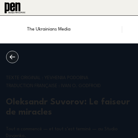
UA
EN
The Ukrainians Media
TEXTE ORIGINAL : YEVHENIIA PODOBNA
TRADUCTION FRANÇAISE : IVAN O. GODFROID
Oleksandr Suvorov: Le faiseur
de miracles
Tout a commencé — et tout s’est terminé — au Studio
Dovjenko.