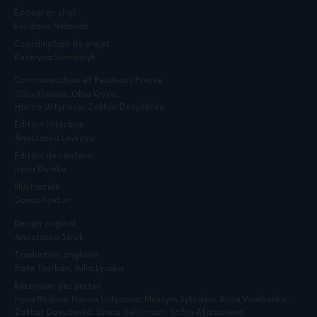
Éditeur en chef
Bohdana Neborak
Coordination de projet
Kateryna Samboryk
Communication et Relations Presse
Olha Klinova, Olha Krysa,
Hanna Ustynova, Zakhar Davydenko
Édition littéraire
Anastasiia Levkova
Édition de contenu
Iryna Klymko
Illustration
Dariia Kovtun
Design original
Anastasiia Struk
Traduction anglaise
Kate Tsurkan, Yulia Lyubka
Recension des pertes
Iryna Rodina, Hanna Ustynova, Maksym Sytnikov, Anna Vovchenko,
Zakhar Davydenko, Diana Deliurman, Sofiia Afanasieva