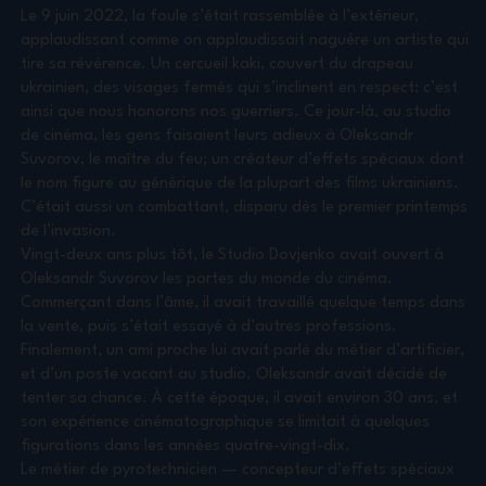
Le 9 juin 2022, la foule s’était rassemblée à l’extérieur,
applaudissant comme on applaudissait naguère un artiste qui
tire sa révérence. Un cercueil kaki, couvert du drapeau
ukrainien, des visages fermés qui s’inclinent en respect: c’est
ainsi que nous honorons nos guerriers. Ce jour-là, au studio
de cinéma, les gens faisaient leurs adieux à Oleksandr
Suvorov, le maître du feu; un créateur d’effets spéciaux dont
le nom figure au générique de la plupart des films ukrainiens.
C’était aussi un combattant, disparu dès le premier printemps
de l’invasion.
Vingt-deux ans plus tôt, le Studio Dovjenko avait ouvert à
Oleksandr Suvorov les portes du monde du cinéma.
Commerçant dans l’âme, il avait travaillé quelque temps dans
la vente, puis s’était essayé à d’autres professions.
Finalement, un ami proche lui avait parlé du métier d’artificier,
et d’un poste vacant au studio. Oleksandr avait décidé de
tenter sa chance. À cette époque, il avait environ 30 ans, et
son expérience cinématographique se limitait à quelques
figurations dans les années quatre-vingt-dix.
Le métier de pyrotechnicien — concepteur d’effets spéciaux