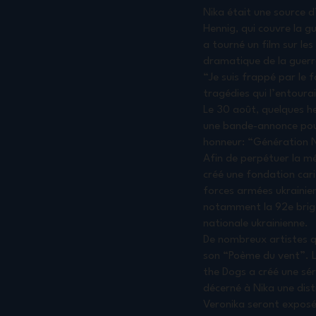
Nika était une source d
Hennig, qui couvre la gu
a tourné un film sur les
dramatique de la guerre
“Je suis frappé par le f
tragédies qui l’entourai
Le 30 août, quelques h
une bande-annonce pour 
honneur: “Génération Ni
Afin de perpétuer la mé
créé une fondation carit
forces armées ukrainien
notamment la 92e briga
nationale ukrainienne.
De nombreux artistes q
son “Poème du vent”. 
the Dogs a créé une sér
décerné à Nika une dist
Veronika seront exposée