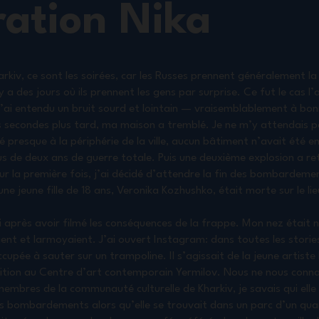
ation Nika
arkiv, ce sont les soirées, car les Russes prennent généralement la vi
 a des jours où ils prennent les gens par surprise. Ce fut le cas l’
’ai entendu un bruit sourd et lointain — vraisemblablement à bonn
s secondes plus tard, ma maison a tremblé. Je ne m’y attendais pas
tué presque à la périphérie de la ville, aucun bâtiment n’avait été
 de deux ans de guerre totale. Puis une deuxième explosion a re
our la première fois, j’ai décidé d’attendre la fin des bombardemen
ne jeune fille de 18 ans, Veronika Kozhushko, était morte sur le li
i après avoir filmé les conséquences de la frappe. Mon nez était n
nt et larmoyaient. J’ai ouvert Instagram: dans toutes les stories
ccupée à sauter sur un trampoline. Il s’agissait de la jeune artist
ition au Centre d’art contemporain Yermilov. Nous ne nous connai
mbres de la communauté culturelle de Kharkiv, je savais qui elle 
es bombardements alors qu’elle se trouvait dans un parc d’un quart