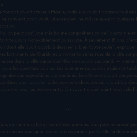
ué.
e formation artistique officielle, mais elle voulait apprendre à de
 se souvient avoir voulu lui enseigner, ne fût-ce que par quelques
occasion.
Nika, on peut voir] une très bonne compréhension de l’anatomie et
tait toujours incroyablement puissante. À seulement 18 ans, c’étai
on dont elle avait appris à dessiner si bien toute seule”, explique
les bâtiments de Kharkiv et a immortalisé les rues de la ville sur 
t restée dans la ville parce que Nika ne voulait pas partir — même
 dans les quartiers voisins. Les événements publics étaient interdi
ganisé des expositions clandestines. La ville connaissait des pénur
s sombres pour assister à des concerts dans des abris anti-bombes
sistait à tous les événements. On voyait à quel point tout cela l’i
***
dans sa chambre, Nika récitait des poèmes. Son père ne savait pas 
de encore pourquoi elle ne lui en a jamais parlé. Elle lui demandai