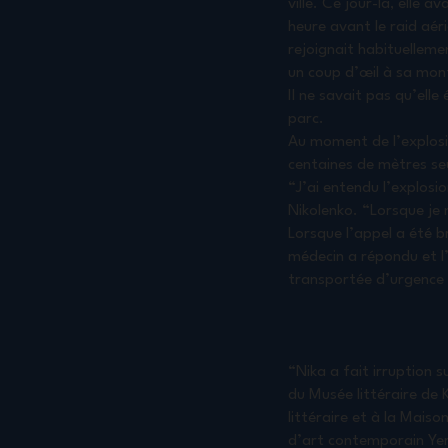
ville. Ce jour-là, elle 
heure avant le raid aér
rejoignait habituelleme
un coup d’œil à sa mont
Il ne savait pas qu’ell
parc.
Au moment de l’explosio
centaines de mètres se
“J’ai entendu l’explosio
Nikolenko. “Lorsque je 
Lorsque l’appel a été b
médecin a répondu et l’
transportée d’urgence à 
“Nika a fait irruption s
du Musée littéraire de
littéraire et à la Mais
d’art contemporain Yer