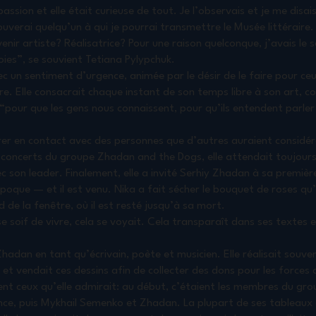
passion et elle était curieuse de tout. Je l’observais et je me disa
rouverai quelqu’un à qui je pourrai transmettre le Musée littérair
evenir artiste? Réalisatrice? Pour une raison quelconque, j’avais le 
voies”, se souvient Tetiana Pylypchuk.
vec un sentiment d’urgence, animée par le désir de le faire pour ce
rre. Elle consacrait chaque instant de son temps libre à son art, c
 “pour que les gens nous connaissent, pour qu’ils entendent parler 
trer en contact avec des personnes que d’autres auraient consid
s concerts du groupe Zhadan and the Dogs, elle attendait toujour
c son leader. Finalement, elle a invité Serhiy Zhadan à sa première
poque — et il est venu. Nika a fait sécher le bouquet de roses qu’il
rd de la fenêtre, où il est resté jusqu’à sa mort.
 soif de vivre, cela se voyait. Cela transparaît dans ses textes e
adan en tant qu’écrivain, poète et musicien. Elle réalisait souven
et vendait ces dessins afin de collecter des dons pour les forces
nt ceux qu’elle admirait: au début, c’étaient les membres du gro
ce, puis Mykhail Semenko et Zhadan. La plupart de ses tableaux ét