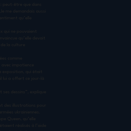
is: peut-être que dans
e. Je me demandais aussi
sentiment qu’elle
ux qui ne pouvaient
onvaincue qu’elle devait
de la culture
érées comme
s avec impatience
 exposition, qui était
 lui a offert ce jour-là
t ses dessins”, explique
t des illustrations pour
 armées ukrainiennes.
upe Queen, qu’elle
aient réalisés à l’aide