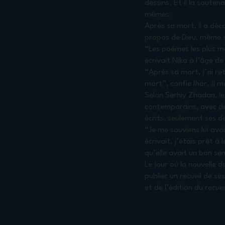
dessins. Et il la soute
mêmes.
Après sa mort, il a dé
propos de Dieu, même si
“Les poèmes les plus mal
écrivait Nika à l’âge de
“Après sa mort, j’ai re
mort”, confie Ihor. Il m
Selon Serhiy Zhadan, le
contemporains, avec des
écrits, seulement ses des
“Je me souviens lui avo
écrivait, j’étais prêt à
qu’elle avait un bon se
Le jour où la nouvelle 
publier un recueil de s
et de l’édition du recue