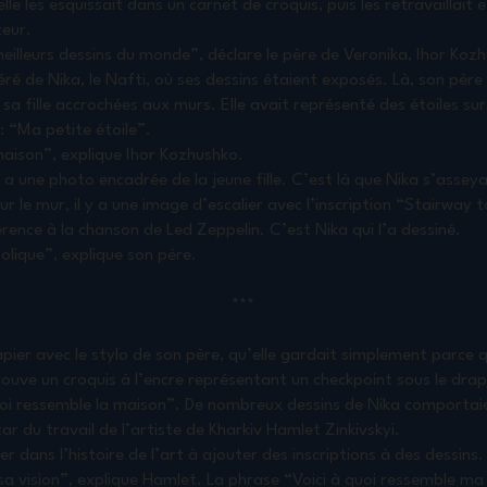
le les esquissait dans un carnet de croquis, puis les retravaillait 
teur.
meilleurs dessins du monde”, déclare le père de Veronika, Ihor Koz
ré de Nika, le Nafti, où ses dessins étaient exposés. Là, son père
a fille accrochées aux murs. Elle avait représenté des étoiles su
: “Ma petite étoile”.
aison”, explique Ihor Kozhushko.
 y a une photo encadrée de la jeune fille. C’est là que Nika s’asse
ur le mur, il y a une image d’escalier avec l’inscription “Stairway t
érence à la chanson de Led Zeppelin. C’est Nika qui l’a dessiné.
lique”, explique son père.
***
pier avec le stylo de son père, qu’elle gardait simplement parce qu
ouve un croquis à l’encre représentant un checkpoint sous le drap
 quoi ressemble la maison”. De nombreux dessins de Nika comportai
ar du travail de l’artiste de Kharkiv Hamlet Zinkivskyi.
er dans l’histoire de l’art à ajouter des inscriptions à des dessins.
, sa vision”, explique Hamlet. La phrase “Voici à quoi ressemble ma