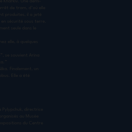
 de Kharkiv. Une demi-
rrêt de tram, d’où elle
t produites, il a jeté
en sécurité sous terre.
ment seule dans le
ez elle, à quelques
e”, se souvient Arina
ka.”
Nika. Finalement, un
bus. Elle a été
a Pylypchuk, directrice
 organisés au Musée
 expositions du Centre