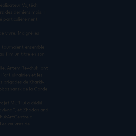
réalisateur Vojtěch
s des derniers mois, il
té particulièrement
de vivre. Malgré les
s tournaient ensemble
u film un titre en son
lle, Artem Revchuk, ont
l’art ukrainien et les
s brigades de Kharkiv,
lobozhansk de la Garde
ojet MUR lui a dédié
avlyna”, et Zhadan and
nchukArtCentre a
. Les œuvres de