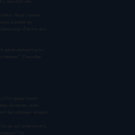
et y ajoutait des
hushko. Nous l’avons
 nous a parlé de
r beaucoup d’entre eux.
yait généralement pour
o Heaven” (l’escalier
’il lui appartenait.
eau ukrainien, avec
ent des phrases simples
 Ce qui est intéressant,
 maison” l’a