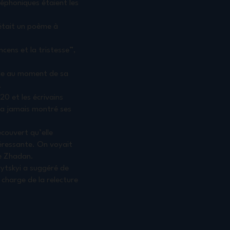
léphoniques étaient les
était un poème à
ncens et la tristesse”,
elle au moment de sa
.
20 et les écrivains
i a jamais montré ses
écouvert qu’elle
ntéressante. On voyait
te Zhadan.
vytskyi a suggéré de
 charge de la relecture