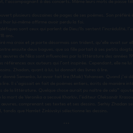
nait, l’accompagnant à des concerts. Même leurs mots de passe té
couvert plusieurs douzaines de pages de ses poèmes. Son préféré 
 Ihor lui-même affirme avoir perdu la foi.
éfiques sont ceux qui parlent de Dieu/Ils sentent l’incrédulité, l’e
 18 ans.
tiré ma croix et je porte désormais son trident, qu’elle avait sur 
ontre ensuite deux bagues, que sa fille portait à ses petits doigts
s œuvres de Nika sont influencées par la littérature des années 19
 références aux auteurs qui l’ont inspirée. Cependant, elle ne lu
sins. Zhadan, quant à lui, lui donnait des livres à lire.
ir donné Semenko, lui avoir fait lire (Maik) Yohansen. Quand j’ai d
 la lire. Il s’agissait en fait de poèmes entiers, écrits de manière i
ns de la littérature. Quelque chose aurait pu naître de cela” ajou
de la mort de Veronika a secoué Kharkiv, l’éditeur Oleksandr Kraso
es œuvres, comprenant ses textes et ses dessins. Serhiy Zhadan se
il, tandis que Hamlet Zinkivskyi sélectionne les dessins.
***