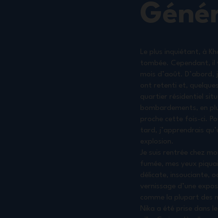
Génér
Le plus inquiétant, à Kh
tombée. Cependant, il y
mois d’août. D’abord, j
ont retenti et, quelque
quartier résidentiel si
bombardements, en plus
proche cette fois-ci. P
tard, j’apprendrais qu’u
explosion.
Je suis rentrée chez mo
fumée, mes yeux piquaie
délicate, insouciante, o
vernissage d’une expos
comme la plupart des me
Nika a été prise dans l