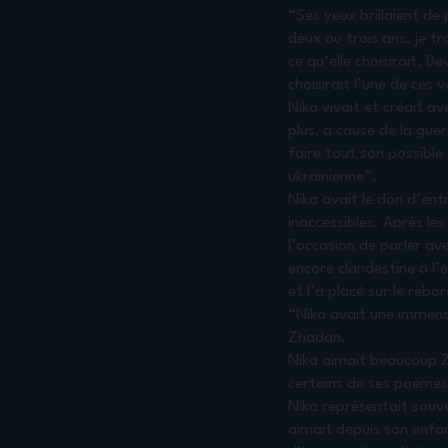
“Ses yeux brillaient de 
deux ou trois ans, je t
ce qu’elle choisirait. D
choisirait l’une de ces 
Nika vivait et créait a
plus, à cause de la gue
faire tout son possible
ukrainienne”.
Nika avait le don d’en
inaccessibles. Après le
l’occasion de parler ave
encore clandestine à l’é
et l’a placé sur le rebo
“Nika avait une immense
Zhadan.
Nika aimait beaucoup Zh
certains de ses poèmes 
Nika représentait souve
aimait depuis son enfan