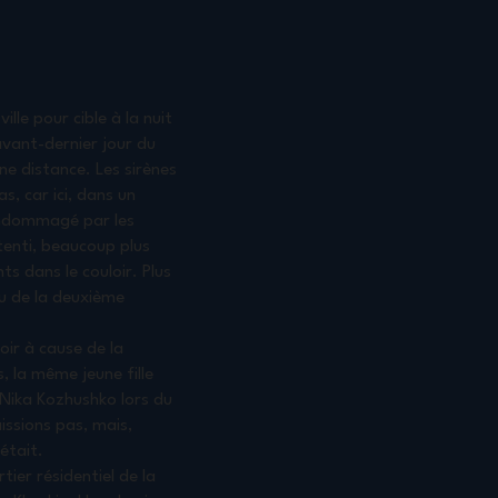
lle pour cible à la nuit
avant-dernier jour du
e distance. Les sirènes
, car ici, dans un
 endommagé par les
tenti, beaucoup plus
ts dans le couloir. Plus
eu de la deuxième
oir à cause de la
, la même jeune fille
e Nika Kozhushko lors du
ssions pas, mais,
était.
ier résidentiel de la