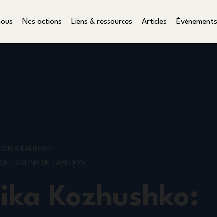
nous
Nos actions
Liens & ressources
Articles
Événements
TORIA KALIMBET
E : SOLINE DE LAVELEYE
ika Kozhushko: