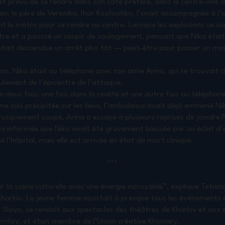
avait prévu de se rendre dans son café préféré, dans le centre-ville
ien, le père de Veronika, Ihor Kozhushko, l’avait accompagnée à l’a
nt le métro pour se rendre au centre. Lorsque les explosions se son
re et a poussé un soupir de soulagement, pensant que Nika était 
e était descendue un arrêt plus tôt — peut-être pour passer un mo
n, Nika était au téléphone avec son amie Arina, qui se trouvait ch
ulement de l’épicentre de l’attaque.
n deux fois: une fois dans la réalité et une autre fois au téléphon
me suis précipitée sur les lieux, l’ambulance avait déjà emmené Ni
rusquement coupé, Arina a essayé à plusieurs reprises de joindre 
a informée que Nika avait été gravement blessée par un éclat d’o
l’hôpital, mais elle est arrivée en état de mort clinique.
***
ur la scène culturelle avec une énergie incroyable”, explique Tetian
 Kharkiv. La jeune femme assistait à presque tous les événements
on Slovo, se rendait aux spectacles des théâtres de Kharkiv et aux
milov, et était membre de l’Union créative Khymery.