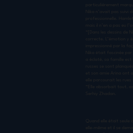
particulièrement marq
Nika n’avait pas suivi d
professionnelle. Hamlet
mais il n’en a pas eu l’
“[Dans les dessins de 
correcte. L’émotion y é
impressionné par la faç
Nika était fascinée par 
a éclaté, sa famille es
russes se sont planqués
et son amie Arina ont or
elle parcourait les rue
“Elle absorbait tout, as
Serhiy Zhadan.
Quand elle était seule 
elle-même et il se deman