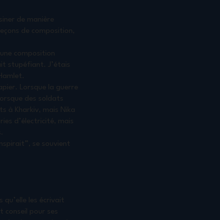
ssiner de manière
 leçons de composition,
 une composition
t stupéfiant. J’étais
 Hamlet.
papier. Lorsque la guerre
 lorsque des soldats
ts à Kharkiv, mais Nika
ies d’électricité, mais
.
nspirait”, se souvient
qu’elle les écrivait
t conseil pour ses