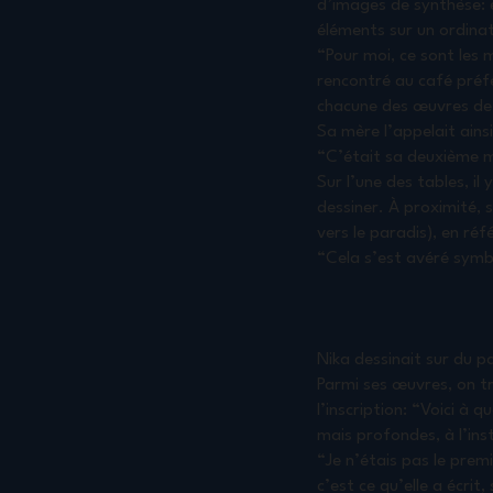
d’images de synthèse: el
éléments sur un ordina
“Pour moi, ce sont les 
rencontré au café préfé
chacune des œuvres de s
Sa mère l’appelait ainsi
“C’était sa deuxième m
Sur l’une des tables, il
dessiner. À proximité, s
vers le paradis), en réf
“Cela s’est avéré symbo
Nika dessinait sur du pa
Parmi ses œuvres, on tr
l’inscription: “Voici à
mais profondes, à l’inst
“Je n’étais pas le premi
c’est ce qu’elle a écrit