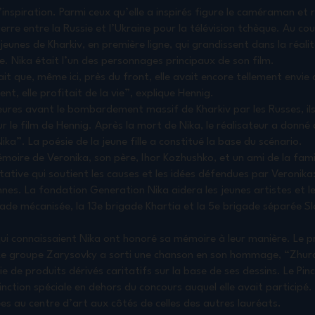
’inspiration. Parmi ceux qu’elle a inspirés figure le caméraman et 
erre entre la Russie et l’Ukraine pour la télévision tchèque. Au cour
 jeunes de Kharkiv, en première ligne, qui grandissent dans la réali
. Nika était l’un des personnages principaux de son film.
ait que, même ici, près du front, elle avait encore tellement envie 
ent, elle profitait de la vie”, explique Hennig.
eures avant le bombardement massif de Kharkiv par les Russes, il
le film de Hennig. Après la mort de Nika, le réalisateur a donné a
ka”. La poésie de la jeune fille a constitué la base du scénario.
moire de Veronika, son père, Ihor Kozhushko, et un ami de la fami
ative qui soutient les causes et les idées défendues par Veronika: 
nes. La fondation Generation Nika aidera les jeunes artistes et le
de mécanisée, la 13e brigade Khartia et la 5e brigade séparée S
ui connaissaient Nika ont honoré sa mémoire à leur manière. Le pr
Le groupe Zarysovky a sorti une chanson en son hommage, “Zhur
ie de produits dérivés caritatifs sur la base de ses dessins. Le Pi
inction spéciale en dehors du concours auquel elle avait participé
s au centre d’art aux côtés de celles des autres lauréats.