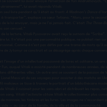
 se souvient lui avoir envoyé
Perverzion
de Yuri Andrukhovych. “En
ukrainienne!”, lui avait répondu Vitalii.
un seul livre pendant qu’il était au front:
A Madman’s Dance
d’Ilar
à transporter”, explique sa sœur Tetiana. “Alors, pour le second li
s de le lui envoyer, mais je ne l’ai jamais fait. C’était
The Three-B
ns son cercueil.”
e la lecture, Vitalii Pyvovarov avait reçu le surnom de “Scribe”. M
re lui. Il n’était pas une personnalité publique, ne publiait rien su
personnel. Comme il n’est pas défini par une trame de mots qu’il au
aire de Jytomyr se construit et se désagrège après chaque convers
ait l’image d’un intellectuel passionné de livres et solitaire, un ami
 Fun, auquel Vitalii a assisté pendant de nombreuses années, de s
ns différentes villes. Un autre ami se souvient de la passion de Vit
 Lionel Messi et de ses voyages pour assister à des matchs en Uk
il malicieux se tisse à travers le portrait d’un bibliothécaire mod
e Vitalii: il cuisinait pour les sans-abri et distribuait les repas, ne
n sang. Vitalii l’activiste côtoie Vitalii le collectionneur plus cons
es de monnaie, les timbres et les livres. Les images ne s’accordent
vide — au cœur de la famille, de la ville et de la communauté.