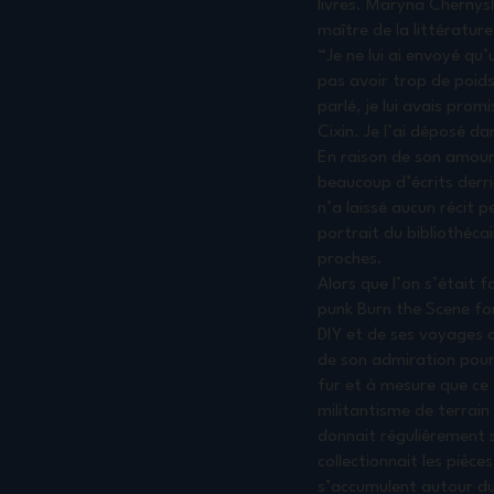
livres. Maryna Chernysh
maître de la littérature 
“Je ne lui ai envoyé qu’
pas avoir trop de poids 
parlé, je lui avais promi
Cixin. Je l’ai déposé da
En raison de son amour d
beaucoup d’écrits derriè
n’a laissé aucun récit 
portrait du bibliothéc
proches.
Alors que l’on s’était f
punk Burn the Scene for
DIY et de ses voyages da
de son admiration pour
fur et à mesure que ce f
militantisme de terrain d
donnait régulièrement so
collectionnait les pièc
s’accumulent autour du 