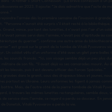
dans “A Father’s Short Confession” (La brève confession d’un pèr
Spilkuvannia en 2023. Il ajoute: “Je dois admettre que l’acte de mo
ionné.”
e rejoindre l’armée dès la première semaine de l’invasion à grande 
t. “Personne n’aurait été surpris s’il était resté à la bibliothèque, 
. Grand, mince, portant des lunettes, il n’avait pas l’air d’un sold
Il n’avait jamais servi dans l’armée, n’avait pas d’aptitude au co
téréotype du guerrier”, confirme une autre amie du bibliothécair
rier” est gravé sur le granit de la tombe de Vitalii Pyvovarov sise
r. Un soldat vêtu d’un uniforme d’été avec un gilet pare-balles ti
, les sourcils froncés. “Ici, son visage semble déjà un peu plus du
militaire de son fils. “Il avait déjà vu ses camarades mourir. Au dé
it les blessés, puis il est devenu officier des Forces Spéciales.”
es gravées dans le granit, sous des drapeaux bleus et jaunes, nou
ères partout en Ukraine. Leurs uniformes les figent à jamais co
e battre. Mais, de l’autre côté de la pierre tombale de Vitalii Pyv
regard, à travers les mêmes lunettes rectangulaires, semble doux, 
s de service dans l’armée, ce regard a perdu sa douceur. En janvi
de Donetsk, Vitalii Pyvovarov a perdu la vie.