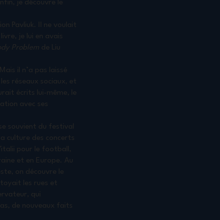
fin, je découvre le
ion Pavliuk. Il ne voulait
vre, je lui en avais
ody Problem
de Liu
ais il n’a pas laissé
r les réseaux sociaux, et
rait écrits lui-même, le
ation avec ses
 se souvient du festival
a culture des concerts
alii pour le football,
raine et en Europe. Au
este, on découvre le
ttoyait les rues et
ervateur, qui
 pas, de nouveaux faits