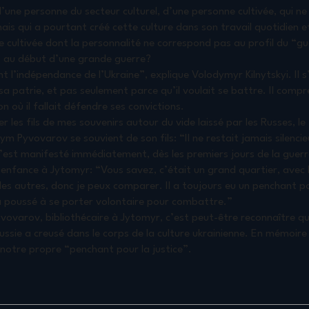
ne personne du secteur culturel, d’une personne cultivée, qui ne 
 mais qui a pourtant créé cette culture dans son travail quotidien
 cultivée dont la personnalité ne correspond pas au profil du “gue
s au début d’une grande guerre?
nt l’indépendance de l’Ukraine”, explique Volodymyr Kilnytskyi. I
 patrie, et pas seulement parce qu’il voulait se battre. Il compre
on où il fallait défendre ses convictions.
er les fils de mes souvenirs autour du vide laissé par les Russes, le
m Pyvovarov se souvient de son fils: “Il ne restait jamais silencieu
e s’est manifesté immédiatement, dès les premiers jours de la gue
 enfance à Jytomyr: “Vous savez, c’était un grand quartier, ave
 des autres, donc je peux comparer. Il a toujours eu un penchant po
a poussé à se porter volontaire pour combattre.”
Pyvovarov, bibliothécaire à Jytomyr, c’est peut-être reconnaître qu
ussie a creusé dans le corps de la culture ukrainienne. En mémoire 
notre propre “penchant pour la justice”.