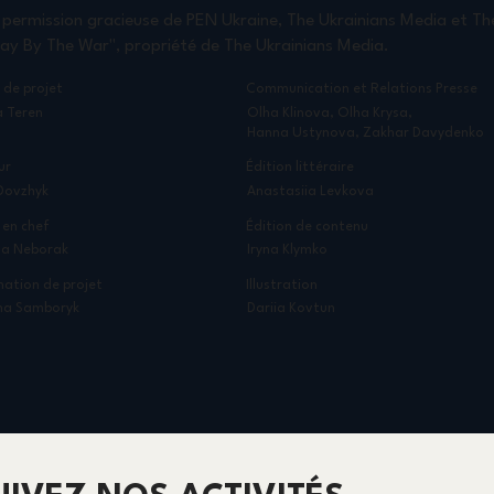
 permission gracieuse de PEN Ukraine, The Ukrainians Media et Th
way By The War", propriété de The Ukrainians Media.
 de projet
Communication et Relations Presse
a Teren
Olha Klinova, Olha Krysa,
Hanna Ustynova, Zakhar Davydenko
Édition littéraire
ur
Anastasiia Levkova
Dovzhyk
Édition de contenu
 en chef
Iryna Klymko
a Neborak
Illustration
ation de projet
Dariia Kovtun
na Samboryk