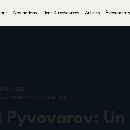
nous
Nos actions
Liens & ressources
Articles
Événements
ASHA DOVZHYK
SE : ARIANE VAN COMPERNOLLE
li Pyvovarov: Un