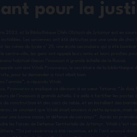
ant pour la just
 2023, et la Bibliothèque Oleh Olzhych de Jytomyr est en cours
 installées. Les anciennes ont été détruites par une onde de choc
oir les ruines du lycée n° 25, une école secondaire qui a été bombar
e centre-ville, les gens ont appelé leurs amis et leurs proches pour
 devenu habituel depuis l’invasion à grande échelle de la Russie.
appelé son ami Vitalii Pyvovarov, le secrétaire de la bibliothèque 
uite, pour lui demander si tout allait bien.
ans l’armée”, a répondu Vitalii.
e, Pyvovarov a expliqué sa décision à sa sœur Tatiana: “Je dois 
urs de l’invasion à grande échelle, il a aidé à fortifier les postes
x de construction et des sacs de sable, et en installant des barriè
ov, se souvient que Vitalii était anxieux à cette époque, mais a
t pour une bonne cause, la défense de son pays”. Après sa premièr
ndre les Forces de Défense Territoriale de Jytomyr, Vitalii s’est r
itaire. “Sa persévérance a été reconnue, et ils l’ont envoyé dans