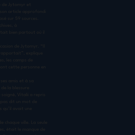
ko de Jytomyr et
 son article approfondi
asé sur 59 sources.
chives, à
tait bien partout où il
occasion de Jytomyr. “Il
rapportait”, explique
nes, les camps de
 dont cette personne en
 ses amis et à sa
 de la blessure
oigné, Vitalii a repris
 pas dit un mot de
s qu’il avait une
de chaque ville. La seule
es, était le manque de