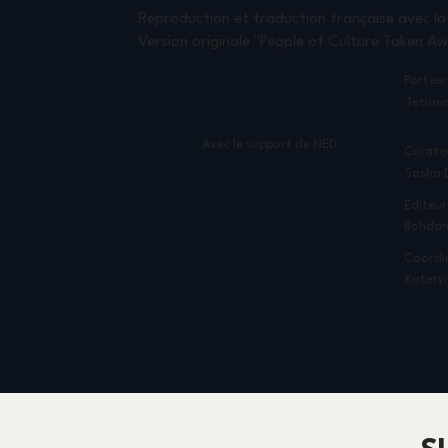
Reproduction et traduction française avec la
Version originale "People of Culture Taken A
Porteur
Tetian
Avec le support de NED
Curate
Sasha 
Éditeur
Bohdan
Coordin
Katery