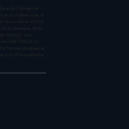
plômé de l’Université
 en troisième cycle. Il
ef aux archives d’État
 de la Jeunesse, de la
t de Jytomyr. Son
onale Oleh Olzhych à
dre l’armée ukrainienne.
reçu, à titre posthume,