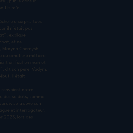
e), publié dans la
n fils m’a
échelle a surpris tous
car il n’était pas
at”, explique
mbat, et ne
e, Maryna Chernysh.
 au cimetière militaire
ent un fusil en main et
r”, dit son père, Vadym,
but, il était
s renvoient notre
mme des soldats, comme
ovarov, se trouve son
vague et interrogateur.
er 2023, lors des