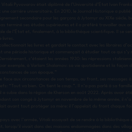
 Vitalii Pyvovarov était diplômé de l’Université d’État Ivan Fran
 une carrière universitaire. En 2010, le Journal Historique a publié
eignement secondaire pour les garçons à Jytomyr au XIXe siècle, b
as terminé ses études supérieures et il a préféré travailler aux ar
le de l’État et, finalement, à la bibliothèque scientifique. Il se sen
 livres.
, collectionnait les livres et gardait le contact avec les libraires d’
t une période historique et commençait à étudier tout ce qui s’y 
Dernièrement, c’étaient les années 1930: les répressions stalinien
it, par exemple, à Varlam Shalamov: sa vie quotidienne et la façon
circonstances de son époque.”
ire face aux circonstances de son temps, au front, ses messages à
fs: “Tout va bien. On tient le coup.”. Il n’a pas parlé à sa famille
a subie dans la région de Kherson en août 2022. Après avoir été s
pendant son congé à Jytomyr en novembre de la même année, il n’a
lait avant tout protéger sa mère: il l’appelait du front chaque foi
e pays avec l’armée, Vitalii essayait de se rendre à la bibliothèque 
ait, lorsqu’il vivait dans des maisons endommagées dans des villag