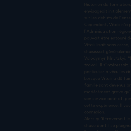
Historien de formation,
envisageait initialement
sur les débuts de l’ens
Cependant, Vitalii n’a p
l’Administration régiona
pouvait être entouré de
Vitalii lisait sans cesse
choisissait généralemen
Volodymyr Kilnytskyi. “
travail. Il s’intéressa
particulier a vécu les 
Lorsque Vitalii a dû fa
famille sont devenus bre
modérément grave qu’il 
son service actif et, 
cette expérience. Il vou
connexion.
Alors qu’il traversait l
chose dont il se plaign