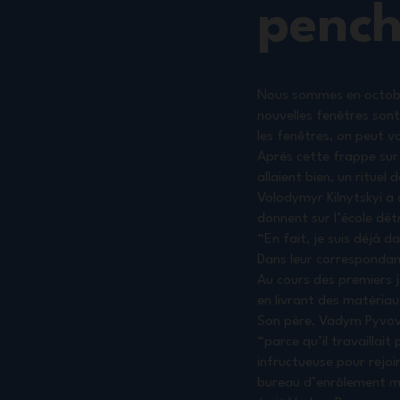
pench
Nous sommes en octobre
nouvelles fenêtres sont
les fenêtres, on peut v
Après cette frappe sur l
allaient bien, un rituel
Volodymyr Kilnytskyi a 
donnent sur l’école détr
“En fait, je suis déjà d
Dans leur correspondanc
Au cours des premiers jo
en livrant des matériau
Son père, Vadym Pyvovar
“parce qu’il travaillai
infructueuse pour rejoi
bureau d’enrôlement mil