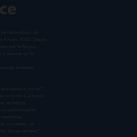
ice
 de rénovation; de
 le 4 mars 2022. Depuis
dée par la Russie.
 s’assurer qu’ils
dont les fenêtres
faire quelque chose!”.
 de contrôle à Jytomyr,
res en béton.
ussi enthousiaste
e tentative
endu à nouveau au
 les forces armées”,