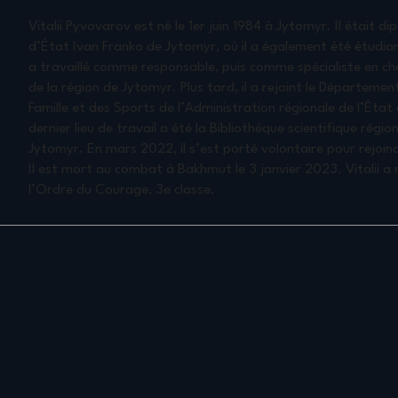
Vitalii Pyvovarov est né le 1er juin 1984 à Jytomyr. Il était di
d’État Ivan Franko de Jytomyr, où il a également été étudiant
a travaillé comme responsable, puis comme spécialiste en ch
de la région de Jytomyr. Plus tard, il a rejoint le Département
Famille et des Sports de l’Administration régionale de l’Éta
dernier lieu de travail a été la Bibliothèque scientifique régi
Jytomyr. En mars 2022, il s’est porté volontaire pour rejoin
Il est mort au combat à Bakhmut le 3 janvier 2023. Vitalii a 
l’Ordre du Courage, 3e classe.