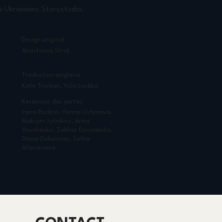
e Ukrainians Storystudio.
Design original
Anastasiia Struk
Traduction anglaise
Kate Tsurkan, Yulia Lyubka
Recension des pertes
Iryna Rodina, Hanna Ustynova,
Maksym Sytnikov, Anna
Vovchenko, Zakhar Davydenko,
Diana Deliurman, Sofiia
Afanasieva