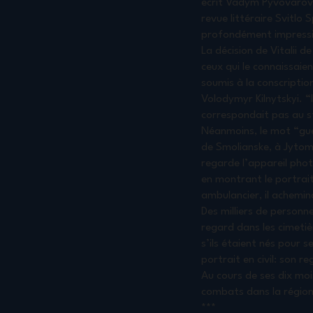
écrit Vadym Pyvovarov 
revue littéraire Svitlo 
profondément impress
La décision de Vitalii d
ceux qui le connaissaien
soumis à la conscription
Volodymyr Kilnytskyi. “
correspondait pas au s
Néanmoins, le mot “guer
de Smolianske, à Jytomy
regarde l’appareil photo
en montrant le portrait 
ambulancier, il achemina
Des milliers de personn
regard dans les cimeti
s’ils étaient nés pour s
portrait en civil: son 
Au cours de ses dix moi
combats dans la région 
***