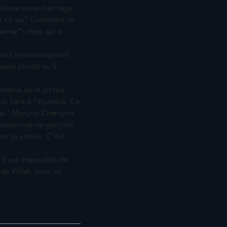
laisse aucun héritage
 et sa vie? Comment se
rrier”, mais qui a
l s’est immédiatement
nait plutôt qu’il
 thème de la justice
x face à l’injustice. Ce
rre.” Maryna Chernysh
c beaucoup de garçons
ur la justice. C’est
’il est impossible de
de Vitalii, nous ne